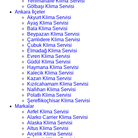
Yenimahalle Klima Servisi
Gölbaşı Klima Servisi
Ankara İlçeler
Akyurt Klima Servisi
Ayaş Klima Servisi
Bala Klima Servisi
Beypazarı Klima Servisi
Çamlıdere Klima Servisi
Çubuk Klima Servisi
Elmadağ Klima Servisi
Evren Klima Servisi
Güdül Klima Servisi
Haymana Klima Servisi
Kalecik Klima Servisi
Kazan Klima Servisi
Kızılcahamam Klima Servisi
Nallıhan Klima Servisi
Polatlı Klima Servisi
Şereflikoçhisar Klima Servisi
Markalar
Airfel Klima Servisi
Alarko Carrier Klima Servisi
Alaska Klima Servisi
Altus Klima Servisi
Arçelik Klima Servisi