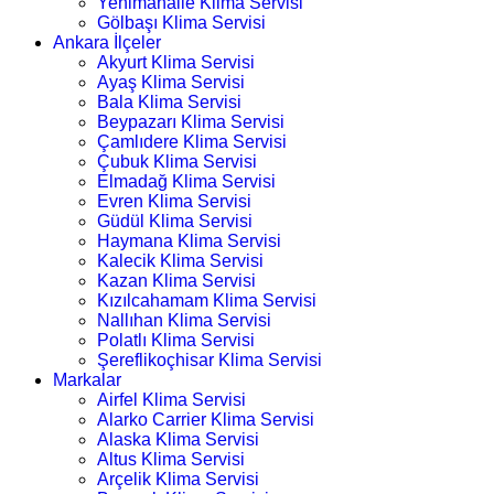
Yenimahalle Klima Servisi
Gölbaşı Klima Servisi
Ankara İlçeler
Akyurt Klima Servisi
Ayaş Klima Servisi
Bala Klima Servisi
Beypazarı Klima Servisi
Çamlıdere Klima Servisi
Çubuk Klima Servisi
Elmadağ Klima Servisi
Evren Klima Servisi
Güdül Klima Servisi
Haymana Klima Servisi
Kalecik Klima Servisi
Kazan Klima Servisi
Kızılcahamam Klima Servisi
Nallıhan Klima Servisi
Polatlı Klima Servisi
Şereflikoçhisar Klima Servisi
Markalar
Airfel Klima Servisi
Alarko Carrier Klima Servisi
Alaska Klima Servisi
Altus Klima Servisi
Arçelik Klima Servisi