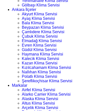
Yenimahalle Klima Servisi
Gölbaşı Klima Servisi
Ankara İlçeler
Akyurt Klima Servisi
Ayaş Klima Servisi
Bala Klima Servisi
Beypazarı Klima Servisi
Çamlıdere Klima Servisi
Çubuk Klima Servisi
Elmadağ Klima Servisi
Evren Klima Servisi
Güdül Klima Servisi
Haymana Klima Servisi
Kalecik Klima Servisi
Kazan Klima Servisi
Kızılcahamam Klima Servisi
Nallıhan Klima Servisi
Polatlı Klima Servisi
Şereflikoçhisar Klima Servisi
Markalar
Airfel Klima Servisi
Alarko Carrier Klima Servisi
Alaska Klima Servisi
Altus Klima Servisi
Arçelik Klima Servisi